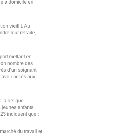
de à domicile en
n vieillit. Au
re leur retraite,
port mettant en
 bon nombre des
rès d’un soignant
d’avoir accès aux
s, alors que
 jeunes enfants,
23 indiquent que :
marché du travail et