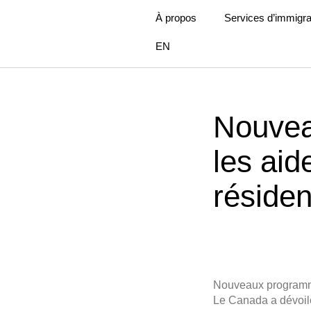
À propos
Services d’immigra
EN
Nouvea
les aid
résiden
Nouveaux programmes
Le Canada a dévoilé