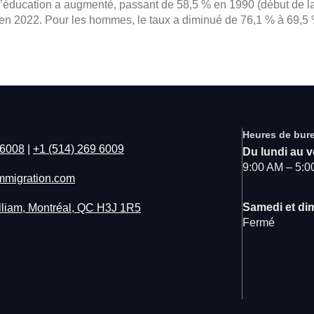
d’éducation a augmenté, passant de 58,5 % en 1990 (début de l
 en 2022. Pour les hommes, le taux a diminué de 76,1 % à 69,5 
Heures de bur
 6008
|
+1 (514) 269 6009
Du lundi au 
9:00 AM – 5:
mmigration.com
Samedi et d
liam, Montréal, QC H3J 1R5
Fermé