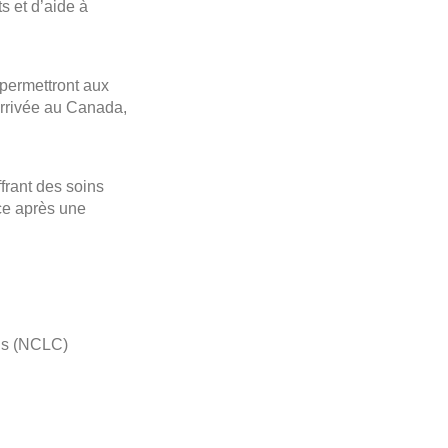
s et d’aide à
 permettront aux
 arrivée au Canada,
ffrant des soins
ce après une
ns (NCLC)