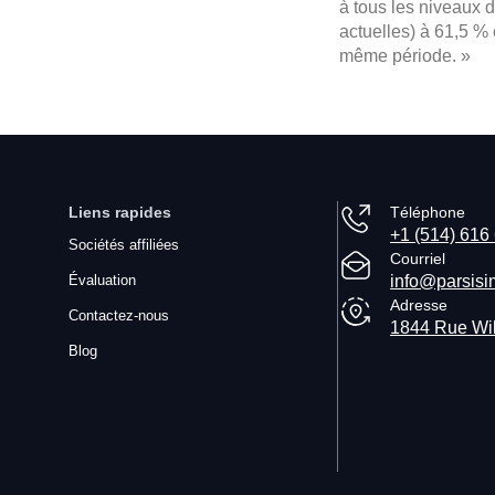
à tous les niveaux 
actuelles) à 61,5 %
même période. »
Liens rapides
Téléphone
+1 (514) 616
Sociétés affiliées
Courriel
Évaluation
info@parsisi
Adresse
Contactez-nous
1844 Rue Wil
Blog