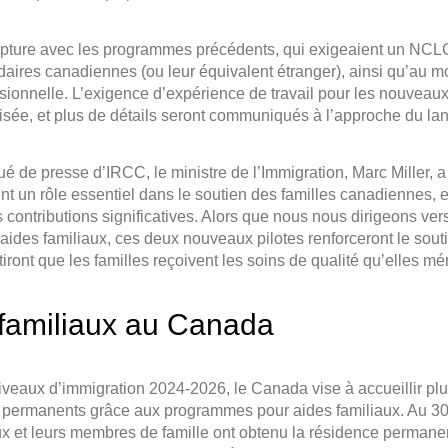
pture avec les programmes précédents, qui exigeaient un NCL
aires canadiennes (ou leur équivalent étranger), ainsi qu’au m
sionnelle. L’exigence d’expérience de travail pour les nouvea
isée, et plus de détails seront communiqués à l’approche du l
de presse d’IRCC, le ministre de l’Immigration, Marc Miller, a 
ent un rôle essentiel dans le soutien des familles canadiennes,
rs contributions significatives. Alors que nous nous dirigeons v
aides familiaux, ces deux nouveaux pilotes renforceront le sout
tiront que les familles reçoivent les soins de qualité qu’elles mér
 familiaux au Canada
iveaux d’immigration 2024-2026, le Canada vise à accueillir pl
permanents grâce aux programmes pour aides familiaux. Au 30 
ux et leurs membres de famille ont obtenu la résidence permane