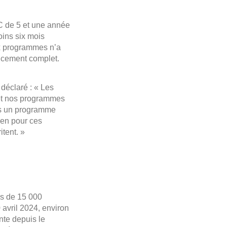
C de 5 et une année
oins six mois
ux programmes n’a
ancement complet.
déclaré : « Les
 et nos programmes
ers un programme
ien pour ces
itent. »
us de 15 000
avril 2024, environ
nte depuis le