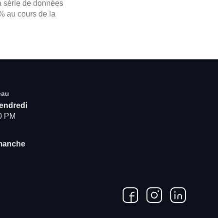
a série de données
% au cours de la
eau
vendredi
00 PM
imanche